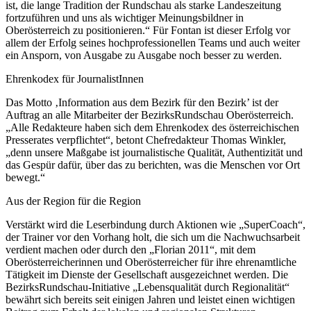
ist, die lange Tradition der Rundschau als starke Landeszeitung
fortzuführen und uns als wichtiger Meinungsbildner in
Oberösterreich zu positionieren.“ Für Fontan ist dieser Erfolg vor
allem der Erfolg seines hochprofessionellen Teams und auch weiter
ein Ansporn, von Ausgabe zu Ausgabe noch besser zu werden.
Ehrenkodex für JournalistInnen
Das Motto ‚Information aus dem Bezirk für den Bezirk’ ist der
Auftrag an alle Mitarbeiter der BezirksRundschau Oberösterreich.
„Alle Redakteure haben sich dem Ehrenkodex des österreichischen
Presserates verpflichtet“, betont Chefredakteur Thomas Winkler,
„denn unsere Maßgabe ist journalistische Qualität, Authentizität und
das Gespür dafür, über das zu berichten, was die Menschen vor Ort
bewegt.“
Aus der Region für die Region
Verstärkt wird die Leserbindung durch Aktionen wie „SuperCoach“,
der Trainer vor den Vorhang holt, die sich um die Nachwuchsarbeit
verdient machen oder durch den „Florian 2011“, mit dem
Oberösterreicherinnen und Oberösterreicher für ihre ehrenamtliche
Tätigkeit im Dienste der Gesellschaft ausgezeichnet werden. Die
BezirksRundschau-Initiative „Lebensqualität durch Regionalität“
bewährt sich bereits seit einigen Jahren und leistet einen wichtigen