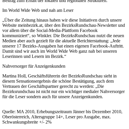
Beitrag zum Erhalt der lokalen und regionalen Strukturen.
Im World Wide Web und nah am Leser
„Über die Zeitung hinaus haben wir diese Initiativen durch unsere
Website meinbezirk.at, über den BezirksRundschau-Newsletter und
vor allem über die Social-Media-Plattform Facebook
kommuniziert“, so Winkler. Die BezirksRundschau nutzt die neuen
Medien aber auch gezielt für die aktuelle Berichterstattung: „Jede
unserer 17 Bezirks-Ausgaben hat einen eigenen Facebook-Auftritt.
Damit sind wir auch im World Wide Web ganz nah bei unseren
Leserinnen und Lesern im Bezirk.“
Nahversorger für Anzeigenkunden
Martina Holl, Geschäftsführerin der BezirksRundschau sieht in
diesem Sensationsergebnis die schöne Bestätigung, auch dem
Vertrauen der Geschäftspartner gerecht zu werden: „Die
Bezirksrundschau ist nicht nur ein wichtiger medialer Nahversorger
für die Leser sondern auch für unsere Anzeigenkunden.
Quelle: MA 2010, Erhebungszeitraum Jänner bis Dezember 2010,
Oberösterreich, Altersgruppe 14+, Leser pro Ausgabe, max.
Schwankungsbreite +/- 2%