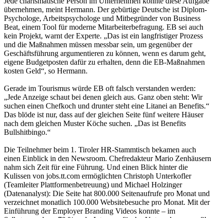
Jede charismatische Person im Unternehmen könnte diese Aufgabe
übernehmen, meint Hermann. Der gebürtige Deutsche ist Diplom-
Psychologe, Arbeitspsychologe und Mitbegründer von Business
Beat, einem Tool für moderne Mitarbeiterbefragung. EB sei auch
kein Projekt, warnt der Experte. „Das ist ein langfristiger Prozess
und die Maßnahmen müssen messbar sein, um gegenüber der
Geschäftsführung argumentieren zu können, wenn es darum geht,
eigene Budgetposten dafür zu erhalten, denn die EB-Maßnahmen
kosten Geld“, so Hermann.
Gerade im Tourismus würde EB oft falsch verstanden werden:
„Jede Anzeige schaut bei denen gleich aus. Ganz oben steht: Wir
suchen einen Chefkoch und drunter steht eine Litanei an Benefits.“
Das blöde ist nur, dass auf der gleichen Seite fünf weitere Häuser
nach dem gleichen Muster Köche suchen. „Das ist Benefits
Bullshitbingo.“
Die Teilnehmer beim 1. Tiroler HR-Stammtisch bekamen auch
einen Einblick in den Newsroom. Chefredakteur Mario Zenhäusern
nahm sich Zeit für eine Führung. Und einen Blick hinter die
Kulissen von jobs.tt.com ermöglichten Christoph Unterkofler
(Teamleiter Plattformenbetreuung) und Michael Holzinger
(Datenanalyst): Die Seite hat 800.000 Seitenaufrufe pro Monat und
verzeichnet monatlich 100.000 Websitebesuche pro Monat. Mit der
Einführung der Employer Branding Videos konnte – im