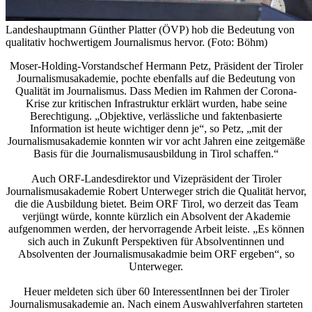
Landeshauptmann Günther Platter (ÖVP) hob die Bedeutung von
qualitativ hochwertigem Journalismus hervor. (Foto: Böhm)
Moser-Holding-Vorstandschef Hermann Petz, Präsident der Tiroler
Journalismusakademie, pochte ebenfalls auf die Bedeutung von
Qualität im Journalismus. Dass Medien im Rahmen der Corona-
Krise zur kritischen Infrastruktur erklärt wurden, habe seine
Berechtigung. „Objektive, verlässliche und faktenbasierte
Information ist heute wichtiger denn je“, so Petz, „mit der
Journalismusakademie konnten wir vor acht Jahren eine zeitgemäße
Basis für die Journalismusausbildung in Tirol schaffen.“
Auch ORF-Landesdirektor und Vizepräsident der Tiroler
Journalismusakademie Robert Unterweger strich die Qualität hervor,
die die Ausbildung bietet. Beim ORF Tirol, wo derzeit das Team
verjüngt würde, konnte kürzlich ein Absolvent der Akademie
aufgenommen werden, der hervorragende Arbeit leiste. „Es können
sich auch in Zukunft Perspektiven für Absolventinnen und
Absolventen der Journalismusakadmie beim ORF ergeben“, so
Unterweger.
Heuer meldeten sich über 60 InteressentInnen bei der Tiroler
Journalismusakademie an. Nach einem Auswahlverfahren starteten