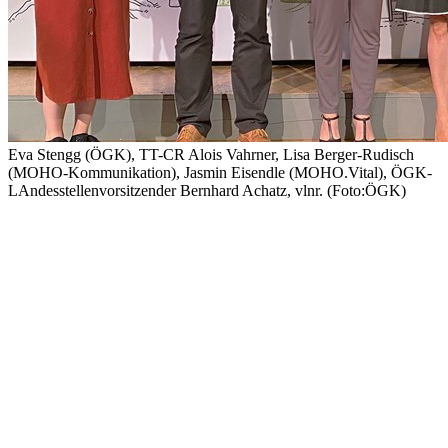
Eva Stengg (ÖGK), TT-CR Alois Vahrner, Lisa Berger-Rudisch
(MOHO-Kommunikation), Jasmin Eisendle (MOHO.Vital), ÖGK-
LAndesstellenvorsitzender Bernhard Achatz, vlnr. (Foto:ÖGK)