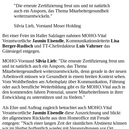
"Die erneute Zertifizierung freut uns und ist natürlich
auch ein Ansporn, das Thema Mitarbeitergesundheit
weiterzuentwickeln."
Silvia Lieb, Vorstand Moser Holding
Bei einer Feier im Haller Salzlager nahmen MOHO-Vital
Verantwortliche
Jasmin Eisendle
, Kommunikationsleiterin
Lisa
Berger-Rudisch
und TT-Chefredakteur
Luis Vahrner
das
Gütesiegel entgegen.
MOHO-Vorstand
Silvia Lieb
: "Die erneute Zertifizierung freut uns
und ist natürlich auch ein Ansporn, das Thema
Mitarbeitergesundheit weiterzuentwickeln, denn gerade in der neuen
Arbeitswelt müssen wir Gesundheit in einem breiten Kontext sehen.
Vom Wohlbefinden am Arbeitsplatz über Kommunikation, Führung
oder auch berufliche Weiterbildung gibt es für MOHO.Vital auch in
den kommenden Jahren Potenzial, unsere MitarbeiterInnen in ihrer
Entwicklung zu unterstützen und zu fördern."
Als Ehre und Auftrag zugleich betrachtet auch MOHO.Vital
Verantwortliche
Jasmin Eisendle
diese Auszeichnung und blickt
der allgemeinen Rückkehr aus dem Homeoffice mit Freude
entgegen: "Nach einer langen Zeit der räumlichen Abstinenz können
wir im Herbst hoffentlich wieder mit Veranstaltungen vor Ort