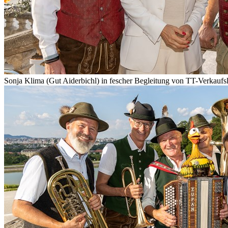
Sonja Klima (Gut Aiderbichl) in fescher Begleitung von TT-Verkauf