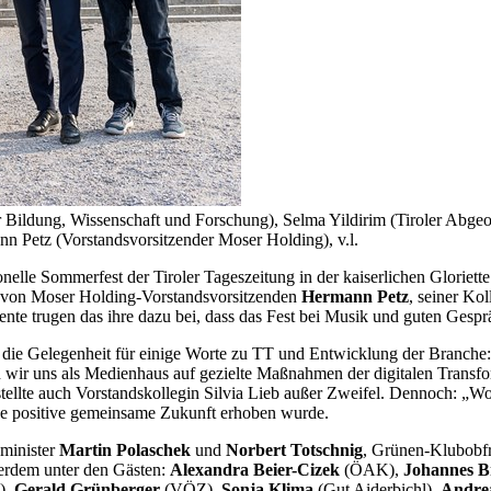
ldung, Wissenschaft und Forschung), Selma Yildirim (Tiroler Abgeord
n Petz (Vorstandsvorsitzender Moser Holding), v.l.
lle Sommerfest der Tiroler Tageszeitung in der kaiserlichen Gloriette 
ng von Moser Holding-Vorstandsvorsitzenden
Hermann Petz
, seiner Ko
nte trugen das ihre dazu bei, dass das Fest bei Musik und guten Gespr
die Gelegenheit für einige Worte zu TT und Entwicklung der Branche: 
ir uns als Medienhaus auf gezielte Maßnahmen der digitalen Transfor
tellte auch Vorstandskollegin Silvia Lieb außer Zweifel. Dennoch: „Wo h
ne positive gemeinsame Zukunft erhoben wurde.
sminister
Martin Polaschek
und
Norbert Totschnig
, Grünen-Klubobf
erdem unter den Gästen:
Alexandra Beier-Cizek
(ÖAK),
Johannes B
),
Gerald Grünberger
(VÖZ),
Sonja Klima
(Gut Aiderbichl),
Andre