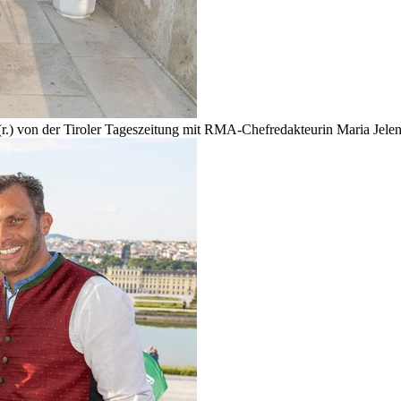
pf (r.) von der Tiroler Tageszeitung mit RMA-Chefredakteurin Maria Je