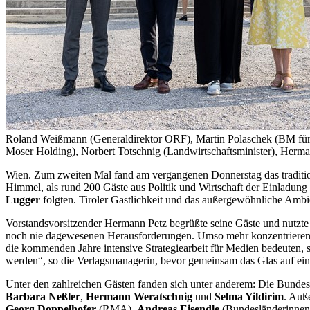
Roland Weißmann (Generaldirektor ORF), Martin Polaschek (BM für Bi
Moser Holding), Norbert Totschnig (Landwirtschaftsminister), Herman
Wien. Zum zweiten Mal fand am vergangenen Donnerstag das traditione
Himmel, als rund 200 Gäste aus Politik und Wirtschaft der Einladu
Lugger
folgten. Tiroler Gastlichkeit und das außergewöhnliche Ambie
Vorstandsvorsitzender Hermann Petz begrüßte seine Gäste und nutzte 
noch nie dagewesenen Herausforderungen. Umso mehr konzentrieren w
die kommenden Jahre intensive Strategiearbeit für Medien bedeuten, s
werden“, so die Verlagsmanagerin, bevor gemeinsam das Glas auf ei
Unter den zahlreichen Gästen fanden sich unter anderem: Die Bunde
Barbara Neßler
,
Hermann Weratschnig
und
Selma Yildirim
. Auß
Georg Doppelhofer
(RMA),
Andreas Eisendle
(Bundesländerinnen