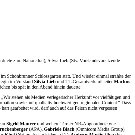
nete zum Nationalrat), Silvia Lieb (Stv. Vorstandsvorsitzende
im Schönbrunner Schlossgarten statt. Und wieder einmal strahlte der
llegin im Vorstand
Silvia Lieb
und TT-Gesamtverkaufsleiter
Markus
ächen bis spät in den Abend hinein dauerte.
„Wir stehen als Medien verlegerischer Herkunft vor vielfältigen und
mation sowie auf qualitativ hochwertigen regionalen Content.“ Dass
art gearbeitet wird, darf auch auf das Feiern nicht vergessen
rau
Sigrid Maurer
und weitere Tiroler NR-Abgeordnete wie
ruckenberger
(APA),
Gabriele Blach
(Omnicom Media Group),
as Khol
(Nationalratspräsident a.D.),
Andreas Martin
(Porsche