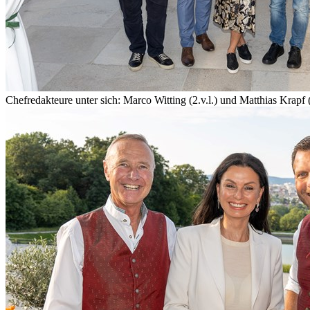
Chefredakteure unter sich: Marco Witting (2.v.l.) und Matthias Kra