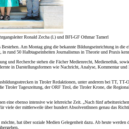
hrgangsleiter Ronald Zecha (l.) und BFI-GF Othmar Tamerl
iges Bestehen. Am Montag ging die bekannte Bildungseinrichtung in die
 in rund 50 Halbtagseinheiten Journalismus in Theorie und Praxis ken
tung und Recherche stehen die Fächer Medienrecht, Medienethik, sow
ernte in Darstellungsformen wie Nachricht, Analyse, Kommentar und Re
Ausbildungsstrecken in Tiroler Redaktionen, unter anderem bei TT, 
ie Tiroler Tageszeitung, der ORF Tirol, die Tiroler Krone, die Regional
nnen eine ebenso intensive wie lehrreiche Zeit. „Nach fünf arbeitsreich
r viele der mittlerweile über hundert AbsolventInnen genau das Richtig
 möchte, hat über soziale Medien Gelegenheit dazu. Ab heute werden 
übergeben.