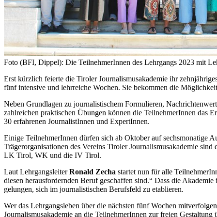
Foto (BFI, Dippel): Die TeilnehmerInnen des Lehrgangs 2023 mit Le
Erst kürzlich feierte die Tiroler Journalismusakademie ihr zehnjähr
fünf intensive und lehrreiche Wochen. Sie bekommen die Möglichkeit,
Neben Grundlagen zu journalistischem Formulieren, Nachrichtenwer
zahlreichen praktischen Übungen können die TeilnehmerInnen das Erl
30 erfahrenen JournalistInnen und ExpertInnen.
Einige TeilnehmerInnen dürfen sich ab Oktober auf sechsmonatige 
Trägerorganisationen des Vereins Tiroler Journalismusakademie sind d
LK Tirol, WK und die IV Tirol.
Laut Lehrgangsleiter
Ronald Zecha
startet nun für alle TeilnehmerI
diesen herausfordernden Beruf geschaffen sind.“ Dass die Akademie fü
gelungen, sich im journalistischen Berufsfeld zu etablieren.
Wer das Lehrgangsleben über die nächsten fünf Wochen mitverfolgen
Journalismusakademie an die TeilnehmerInnen zur freien Gestaltung 