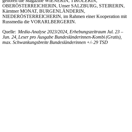
gehören die Magazine WIENERIN, TIROLERIN,
OBERÖSTERREICHERIN, Unser SALZBURG, STEIRERIN,
Kärntner MONAT, BURGENLÄNDERIN,
NIEDERÖSTERREICHERIN, im Rahmen einer Kooperation mit
Russmedia die VORARLBERGERIN.
Quelle:
Media-Analyse 2023/2024, Erhebungszeitraum
Jul. 23
–
Jun. 24,
Leser pro Ausgabe Bundesl
ä
nderinnen-Kombi
(Gratis),
max. Schwankungsbreite
Bundesl
ä
nderinnen
+/-
29 TSD