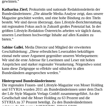
gewinnen."
Katharina Zierl
, Prokuristin und nationale Redaktionsleiterin der
Bundesländerinnen: „Die aktuelle Media-Analyse zeigt, dass unsere
Magazine geschätzt werden, und eine hohe Bindung zu den Titeln
besteht. Wir sind davon überzeugt, dass Lifestyle-Berichterstattung
mit regionalem Fokus auch in Zukunft großes Potenzial hat. In der
größten Lifestyle-Redaktion Österreichs arbeiten wir täglich daran,
unseren LeserInnen hochwertige Inhalte auf allen Kanälen zu
bieten.“
Sabine Gallei
, Media Director und Mitglied der erweiterten
Geschäftsleitung: „Diese erfreulichen Leserzahlen bekräftigen
einmal mehr unser Argument gegenüber unseren Werbepartnern:
Wir sind die erste Adresse für Leserinnen und Leser mit hohen
Ansprüchen und starker regionaler Verankerung. Nirgendwo sonst
kann diese Zielgruppe so effektiv und stilsicher in allen
Bundesländern angesprochen werden."
Hintergrund Bundesländerinnen:
Die regionalen Frauen- und Lifestyle-Magazine von Moser Holding
und STYRIA wurden 2011 als Bundesländerinnen unter dem Dach
der Life Style Magazin Verlags GmbH zusammengeführt. An der
Gesellschaft sind die Moser Holding zu 63 Prozent und die
STYRIA zu 37 Prozent beteiligt. Zu den Bundesländerinnen