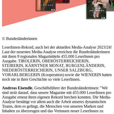
© Bundesländerinnen
LeserInnen-Rekord, auch bei der aktuellen
Media-Analyse 2023/24!
Laut der neuesten Media-Analyse erreichen die Bundesländerinnen
mit ihren 9 regionalen Magazintiteln 455.000 LeserInnen pro
Ausgabe.
TIROLERIN, OBER
Ö
STERREICHERIN,
STEIRERIN, K
Ä
RNTNER MONAT, BURGENL
Ä
NDERIN,
NIEDER
Ö
STERREICHERIN, UNSER SALZBURG,
VORARLBERGERIN (Kooperation)
sowie die WIENERIN
hatten
noch nie in ihrer Geschichte so viele LeserInnen.
Andreas Eisendle
, Geschäftsführer der Bundesländerinnen: "Wir
sind stolz darauf, dass unsere Magazine mit 455.000 LeserInnen pro
Ausgabe erneut ihren eigenen Rekord brechen konnten. Die Media-
Analyse bestätigt vor allem auch die Arbeit unseres dynamischen
Teams, dem es gelingt, die Menschen von unseren Marken und
Inhalten zu überzeugen und das Vertrauen neuer LeserInnen zu