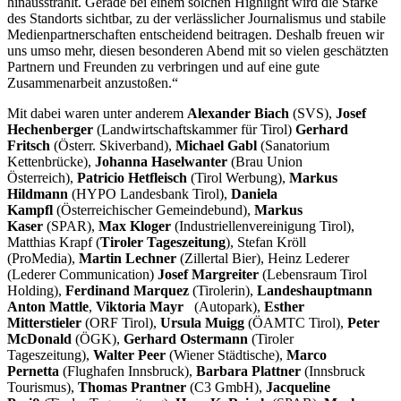
hinausstrahlt. Gerade bei einem solchen Highlight wird die Stärke
des Standorts sichtbar, zu der verlässlicher Journalismus und stabile
Medienpartnerschaften entscheidend beitragen. Deshalb freuen wir
uns umso mehr, diesen besonderen Abend mit so vielen geschätzten
Partnern und Freunden zu verbringen und auf eine gute
Zusammenarbeit anzustoßen.“
Mit dabei waren unter anderem
Alexander Biach
(SVS),
Josef
Hechenberger
(Landwirtschaftskammer für Tirol)
Gerhard
Fritsch
(Österr. Skiverband),
Michael Gabl
(Sanatorium
Kettenbrücke),
Johanna Haselwanter
(Brau Union
Österreich),
Patricio Hetfleisch
(Tirol Werbung),
Markus
Hildmann
(HYPO Landesbank Tirol),
Daniela
Kampfl
(Österreichischer Gemeindebund),
Markus
Kaser
(SPAR),
Max Kloger
(Industriellenvereinigung Tirol),
Matthias Krapf (
Tiroler Tageszeitung
), Stefan Kröll
(ProMedia),
Martin Lechner
(Zillertal Bier), Heinz Lederer
(Lederer Communication)
Josef Margreiter
(Lebensraum Tirol
Holding),
Ferdinand Marquez
(Tirolerin),
Landeshauptmann
Anton Mattle
,
Viktoria Mayr
(Autopark),
Esther
Mitterstieler
(ORF Tirol),
Ursula Muigg
(ÖAMTC Tirol),
Peter
McDonald
(ÖGK),
Gerhard Ostermann
(Tiroler
Tageszeitung),
Walter Peer
(Wiener Städtische),
Marco
Pernetta
(Flughafen Innsbruck),
Barbara Plattner
(Innsbruck
Tourismus),
Thomas Prantner
(C3 GmbH),
Jacqueline