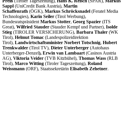
Preiß
(Tiroler Tageszeitung),
Hans K. Reisch
(SPAR),
Markus
Sappl
(UniCredit Bank Austria),
Martin
Schaffenrath
(ÖGK),
Markus Schröcksnadel
(Feratel Media
Technologies),
Karin Seiler
(Tirol Werbung),
Bundesratspräsident
Markus Stotter
,
Georg Spazier
(ITS
Great),
Wilfried Stauder
(Stauder Kempf und Partner),
Isolde
Stieg
(TIROLER VERSICHERUNG),
Barbara Thaler
(WK
Tirol),
Helmut Tomac
(Landespolizeidirektion
Tirol),
Landwirtschaftsminister Norbert Totschnig
,
Hubert
Trenkwalder
(Tirol TV),
Dieter Unterberger
(Autohaus
Unterberger-Denzel
), Erwin van Lambaart
(Casinos Austria
AG),
Viktoria Veider
(TVB Kitzbühel),
Thomas Wass
(RLB
Tirol),
Marco Witting
(Tiroler Tageszeitung),
Roland
Weissmann
(ORF), Staatssekretärin
Elisabeth Zehetner
.