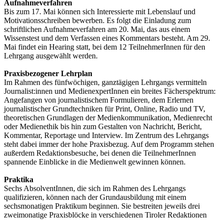
Aufnahmeverfahren
Bis zum 17. Mai können sich Interessierte mit Lebenslauf und
Motivationsschreiben bewerben. Es folgt die Einladung zum
schriftlichen Aufnahmeverfahren am 20. Mai, das aus einem
Wissenstest und dem Verfassen eines Kommentars besteht. Am 29.
Mai findet ein Hearing statt, bei dem 12 TeilnehmerInnen für den
Lehrgang ausgewählt werden.
Praxisbezogener Lehrplan
Im Rahmen des fünfwöchigen, ganztägigen Lehrgangs vermitteln
Journalist:innen und MedienexpertInnen ein breites Fächerspektrum:
Angefangen von journalistischem Formulieren, dem Erlernen
journalistischer Grundtechniken für Print, Online, Radio und TV,
theoretischen Grundlagen der Medienkommunikation, Medienrecht
oder Medienethik bis hin zum Gestalten von Nachricht, Bericht,
Kommentar, Reportage und Interview. Im Zentrum des Lehrgangs
steht dabei immer der hohe Praxisbezug. Auf dem Programm stehen
außerdem Redaktionsbesuche, bei denen die TeilnehmerInnen
spannende Einblicke in die Medienwelt gewinnen können.
Praktika
Sechs AbsolventInnen, die sich im Rahmen des Lehrgangs
qualifizieren, können nach der Grundausbildung mit einem
sechsmonatigen Praktikum beginnen. Sie bestreiten jeweils drei
zweimonatige Praxisblöcke in verschiedenen Tiroler Redaktionen