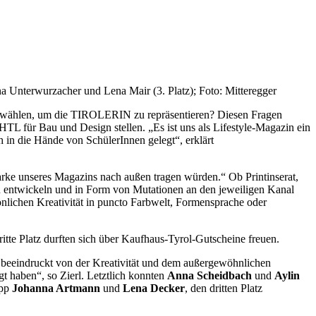
na Unterwurzacher und Lena Mair (3. Platz); Foto: Mitteregger
t wählen, um die TIROLERIN zu repräsentieren? Diesen Fragen
 für Bau und Design stellen. „Es ist uns als Lifestyle-Magazin ein
 in die Hände von SchülerInnen gelegt“, erklärt
e unseres Magazins nach außen tragen würden.“ Ob Printinserat,
zu entwickeln und in Form von Mutationen an den jeweiligen Kanal
nlichen Kreativität in puncto Farbwelt, Formensprache oder
itte Platz durften sich über Kaufhaus-Tyrol-Gutscheine freuen.
beeindruckt von der Kreativität und dem außergewöhnlichen
gt haben“, so Zierl. Letztlich konnten
Anna Scheidbach
und
Aylin
app
Johanna Artmann
und
Lena Decker
, den dritten Platz