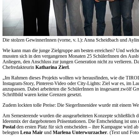
Die stolzen GewinnerInnen (vorne, v. l.): Anna Scheidbach und Aylin
Wie kann man die junge Zielgruppe am besten erreichen? Und welch
mussten sich in den vergangenen Monaten 25 SchülerInnen des Ausbi
Anliegen, den Anschluss zur jungen Generation nicht zu verlieren. 
Chefredakteurin
Katharina Zierl
.
„Im Rahmen dieses Projekts wollten wir herausfinden, wie die TIR
Instagram-Story, Pinterest-Video oder City-Lights: Ziel war es, im
anzupassen. Dabei arbeiteten die SchülerInnen in insgesamt zwölf G
Schriftbild waren keine Grenzen gesetzt.
Zudem lockten tolle Preise: Die SiegerInnenidee wurde mit einem Wel
Am Semesterende wurden die ausgearbeiteten Konzepte schließlich 
Ideenmix der dargebotenen Präsentationen. Die Entscheidung ist uns nic
Postal
den ersten Platz für sich entscheiden – ihre Kampagne wird ab
belegten
Lena Mair
und
Marlena Unterwurzacher
. (Text und Fo