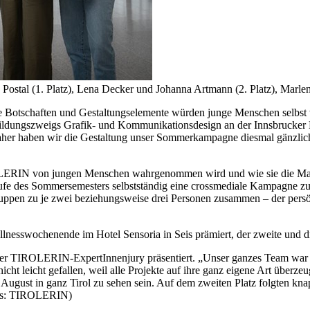
 Postal (1. Platz), Lena Decker und Johanna Artmann (2. Platz), Marle
e Botschaften und Gestaltungselemente würden junge Menschen selbs
ldungszweigs Grafik- und Kommunikationsdesign an der Innsbrucker HTL
Daher haben wir die Gestaltung unser Sommerkampagne diesmal gänzlich
OLERIN von jungen Menschen wahrgenommen wird und wie sie die Mark
 Laufe des Sommersemesters selbstständig eine crossmediale Kampagne 
ruppen zu je zwei beziehungsweise drei Personen zusammen – der persö
lnesswochenende im Hotel Sensoria in Seis prämiert, der zweite und dr
der TIROLERIN-ExpertInnenjury präsentiert. „Unser ganzes Team war 
ht leicht gefallen, weil alle Projekte auf ihre ganz eigene Art überzeu
 August in ganz Tirol zu sehen sein. Auf dem zweiten Platz folgten kn
tos: TIROLERIN)