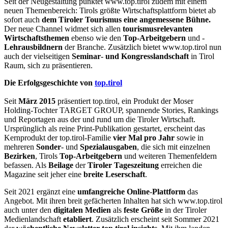
Seit der Neugestaltung punktet www.top.tirol zudem mit einem
neuen Themenbereich: Tirols größte Wirtschaftsplattform bietet ab
sofort auch
dem Tiroler Tourismus eine angemessene Bühne.
Der neue Channel widmet sich allen
tourismusrelevanten
Wirtschaftsthemen
ebenso wie den
Top-Arbeitgebern
und -
Lehrausbildnern
der Branche. Zusätzlich bietet www.top.tirol nun
auch der vielseitigen
Seminar
-
und
Kongresslandschaft
in Tirol
Raum, sich zu präsentieren.
Die Erfolgsgeschichte von
top.tirol
Seit
März
2015
präsentiert top.tirol, ein Produkt der Moser
Holding-Tochter TARGET GROUP, spannende Stories, Rankings
und Reportagen aus der und rund um die Tiroler Wirtschaft.
Ursprünglich als reine Print-Publikation gestartet, erscheint das
Kernprodukt der top.tirol-Familie
vier
Mal
pro
Jahr
sowie in
mehreren
Sonder
- und
Spezialausgaben
, die sich mit einzelnen
Bezirken
, Tirols
Top-Arbeitgebern
und weiteren Themenfeldern
befassen. Als
Beilage
der
Tiroler
Tageszeitung
erreichen die
Magazine seit jeher eine
breite
Leserschaft
.
Seit 2021 ergänzt eine
umfangreiche Online
-
Plattform
das
Angebot. Mit ihren breit gefächerten Inhalten hat sich www.top.tirol
auch unter den
digitalen
Medien
als
feste
Größe
in der Tiroler
Medienlandschaft
etabliert
. Zusätzlich erscheint seit Sommer 2021