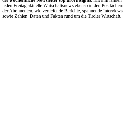
der
wöchentliche
Newsletter
top.tirol
insights
. Mit ihm landen
jeden Freitag aktuelle Wirtschaftsnews ebenso in den Postfächern
der Abonnenten, wie vertiefende Berichte, spannende Interviews
sowie Zahlen, Daten und Fakten rund um die Tiroler Wirtschaft.