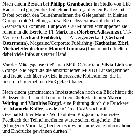
Nach einem Besuch bei
Philipp Granbacher
im
Studio von Life
Radio Tirol gingen die TeilnehmerInnen „auf einen Kaffee mit…“
Dabei bot sich den TeilnehmerInnen die Gelegenheit, in kleinen
Gruppen mit Abteilungs- bzw. Bereichsverantwortlichen ins
Gespräch zu kommen. Für jeweils 20 Minuten schnupperten sie
reihum in die Bereiche TT Marketing (
Norbert Adlassnigg
), TT-
Vertrieb (
Gerhard Fröhlich
), TT Anzeigenverkauf (
Gerhard
Ostermann
), Magazine/Corporate Publishing (
Katharina Zierl,
Michael Steinlechner, Manuel Tommasi
) hinein und erhielten
dabei viele Infos aus erster Hand.
Vor der Mittagspause stieß auch MOHO-Vorstand
Silvia Lieb
zur
Gruppe. Sie begrüßte die ambitionierten MOHO-EinsteigerInnen
und freute sich über so viele interessierte KollegInnen, die in
unserem Unternehmen Fuß gefasst haben.
Nach einem gemeinsamen Imbiss standen noch ein Blick hinter die
Kulissen der TT und tt.com mit den Chefredakteuren
Marco
Witting
und
Matthias Krapf
, eine Führung durch die Druckerei
mit
Manuela Kofler
, sowie ein Tirol TV-Besuch mit
Geschäftsführer Marius Wolf auf dem Programm. Ein erstes
Feedback der TeilnehmerInnen wurde schon eingeholt: „Ein
gelungener Vormittag, bei dem wir wahnsinnig viele Informationen
und Eindrücke gewinnen durften!“