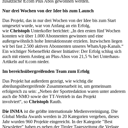
zusätzliche tt.com Plus Abos gewonnen werden.
Nur drei Wochen von der Idee bis zum Launch
Das Projekt, das in nur drei Wochen von der Idee bis zum Start
umgesetzt wurde, war von Anfang an ein Erfolg,
wie
Christoph
Unterkofler berichtet: „In den ersten fünf Wochen
konnten wir über 1.000 Abonnenten gewinnen und eine
außergewöhnlich hohe Interaktionsrate erzielen. Inzwischen liegen
wir bei fast 2.500 aktiven Abonnenten unseres WhatsApp-Kanals.“
Ein wichtiger Nebeneffekt dieser Initiative: Der Erfolg schlug sich
auch mit einem Anstieg an Plus-Abos von 21,5 % bei Unterhaus-
Artikeln auf tt.com nieder.
Im bereichsübergreifenden Team zum Erfolg
Das Projekt hat außerdem gezeigt, wie wichtig die
abteilungsübergreifende Zusammenarbeit ist, um gemeinsam
erfolgreich zu sein: „Neben der Sportredaktion waren unter anderem
auch die NMO sowie der TT-Vertrieb in das Projekt
involviert“, so
Christoph
Rauth.
Die INMA
ist die größte internationale Medienvereinigung. Die
Global Media Awards werden in 20 Kategorien vergeben, dieses
Jahr wurden 960 Projekte eingereicht. In der Kategorie "Best
Newsletter" haben es neben der Tiroler Tageszeitung die Verlage