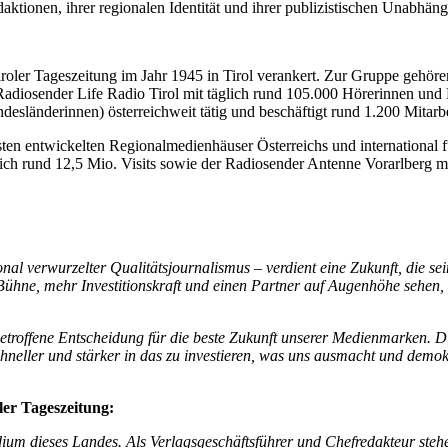
ktionen, ihrer regionalen Identität und ihrer publizistischen Unabhäng
Tiroler Tageszeitung im Jahr 1945 in Tirol verankert. Zur Gruppe gehör
Radiosender Life Radio Tirol mit täglich rund 105.000 Hörerinnen und 
sländerinnen) österreichweit tätig und beschäftigt rund 1.200 Mita
sten entwickelten Regionalmedienhäuser Österreichs und international fü
ich rund 12,5 Mio. Visits sowie der Radiosender Antenne Vorarlberg m
l verwurzelter Qualitätsjournalismus – verdient eine Zukunft, die sein
Bühne, mehr Investitionskraft und einen Partner auf Augenhöhe sehen, d
troffene Entscheidung für die beste Zukunft unserer Medienmarken. Di
ller und stärker in das zu investieren, was uns ausmacht und demokrat
ler Tageszeitung:
ium dieses Landes. Als Verlagsgeschäftsführer und Chefredakteur stehe i