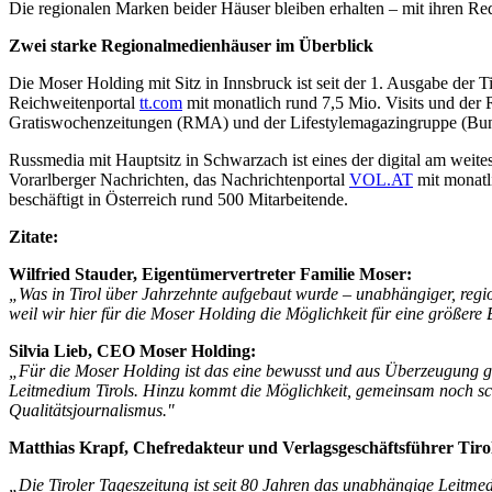
Die regionalen Marken beider Häuser bleiben erhalten – mit ihren Reda
Zwei starke Regionalmedienhäuser im Überblick
Die Moser Holding mit Sitz in Innsbruck ist seit der 1. Ausgabe der 
Reichweitenportal
tt.com
mit monatlich rund 7,5 Mio. Visits und der 
Gratiswochenzeitungen (RMA) und der Lifestylemagazingruppe (Bunde
Russmedia mit Hauptsitz in Schwarzach ist eines der digital am weite
Vorarlberger Nachrichten, das Nachrichtenportal
VOL.AT
mit monatl
beschäftigt in Österreich rund 500 Mitarbeitende.
Zitate:
Wilfried Stauder, Eigentümervertreter Familie Moser:
„Was in Tirol über Jahrzehnte aufgebaut wurde – unabhängiger, regiona
weil wir hier für die Moser Holding die Möglichkeit für eine größere 
Silvia Lieb, CEO Moser Holding:
„Für die Moser Holding ist das eine bewusst und aus Überzeugung ge
Leitmedium Tirols. Hinzu kommt die Möglichkeit, gemeinsam noch schne
Qualitätsjournalismus."
Matthias Krapf, Chefredakteur und Verlagsgeschäftsführer Tiro
„Die Tiroler Tageszeitung ist seit 80 Jahren das unabhängige Leitmed