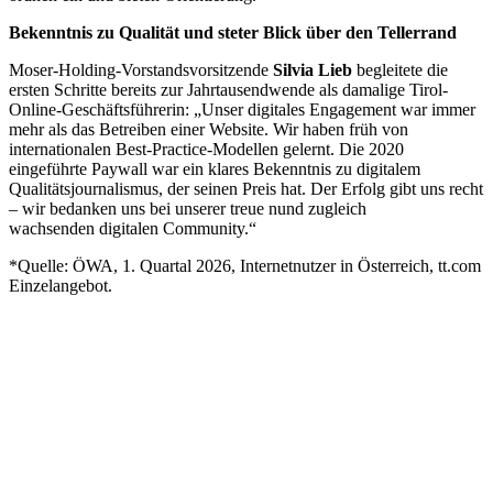
Bekenntnis zu Qualität
und
steter
Blick über den Tellerrand
Moser-Holding-Vorstandsvorsitzende
Silvia Lieb
begleitete d
ie
ersten Schritte
bereits zur Jahrtausendwende als damalige Tirol-
Online-Geschäftsführerin: „Unser
digitales
Engagement war immer
mehr als das Betreiben einer Website. Wir haben früh von
internationalen Best-Practice-Modellen gelernt. Die 2020
eingeführte Paywall war ein klares Bekenntnis zu digitalem
Qualitätsjournalismus, der seinen Preis hat. Der Erfolg gibt uns recht
–
wir bedanken uns bei unserer
treue
n
und zugleich
wachsende
n
digitalen Community
.“
*Quelle:
ÖWA, 1. Quartal 2026, Internetnutzer in Österreich, tt.com
Einzelangebot.