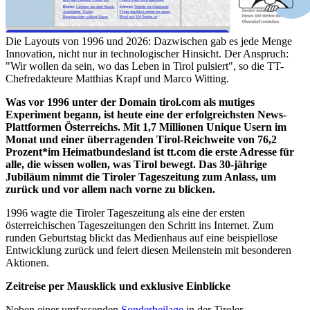
Die Layouts von 1996 und 2026: Dazwischen gab es jede Menge
Innovation, nicht nur in technologischer Hinsicht. Der Anspruch:
"Wir wollen da sein, wo das Leben in Tirol pulsiert", so die TT-
Chefredakteure Matthias Krapf und Marco Witting.
Was vor
1996
unter der Domain tirol.com als mutiges
Experiment begann, ist heute eine der erfolgreichsten News-
Plattformen Österreichs. Mit 1,7 Millionen Unique Usern im
Monat und einer überragenden Tirol-Reichweite von 76,2
Prozent
*
im Heimatbundesland
ist tt.com
die erste Adresse für
alle, die wissen wollen, was Tirol bewegt
. Das 30-jährige
Jubiläum nimmt die Tiroler Tageszeitung zum Anlass,
um
zurück und vor allem nach vorne zu blicken.
1996 wagte die Tiroler Tageszeitung
als eine der ersten
österreichischen Tageszeitungen
den Schritt ins Internet. Zum
runden Geburtstag blickt das Medienhaus auf eine beispiellose
Entwicklung zurück und feiert diesen Meilenstein mit besonderen
Aktionen.
Zeitreise per Mausklick und exklusive Einblicke
Neben einer umfassenden
Sonderbeilage
in der
Tiroler