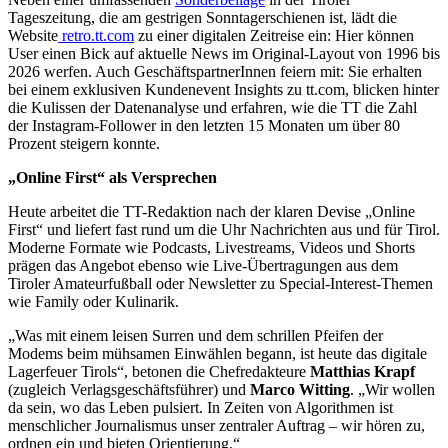
Tageszeitung
, die
am gestrigen Sonntag
erschienen ist,
lädt
die
Website
retro.tt.com
zu einer digitalen Zeitreise ein: Hier
können
User
einen
B
ick
auf
aktuelle News im Original-Layout von 1996 bis
2026
werfe
n
. Auch
Geschäftsp
artner
Innen
feiern mit
: Sie erhalten
bei
einem exklusiven Kundenevent
Insights
zu tt.com
, blicken hinter
die Kulissen der Datenanalyse und erfahren, wie
die TT
die Zahl
der Instagram-Follower
in den letzten 15 Monaten um über 80
Prozent steigern konnte.
„Online First“ als Versprechen
Heute arbeitet die
TT-
Redaktion nach der klaren Devise „Online
First“ und liefert
fast
rund um die Uhr Nachrichten aus und für Tirol.
Moderne Formate wie
Podcasts,
Livestreams, Video
s
und Shorts
prägen das Angebot ebenso wie
Live-Übertragungen
aus dem
Tiroler Amateurfußball
oder
Newsletter zu
Special-Interest-
Themen
wie Family oder Kulinarik
.
„Was mit
einem leisen
Surren und
dem
schrille
n
Pfeifen der
Modems
beim mühsamen
Einwählen begann, ist heute das digitale
Lagerfeuer Tirols“, betonen die Chefredakteure
Matthias Krapf
(zugleich Verlags
geschäftsführer
) und
Marco Witting
. „Wir wollen
da sein, wo das Leben pulsiert. In Zeiten von Algorithmen ist
menschlicher Journalismus unser zentraler Auftrag – wir hören zu,
ordnen ein und bieten Orientierung.“