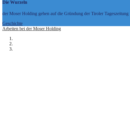
Die Wurzeln
der Moser Holding gehen auf die Gründung der Tiroler Tageszeitung 
Geschichte
Arbeiten bei der Moser Holding
Unsere
Stärken
sind Unabhängigkeit, Qual
Unsere
Ausrichtung
bestimmen Innovation 
Unsere
Verantwortung
liegt in der ausgew