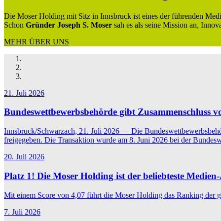
Die Moser Holding mit Sitz in Innsbruck ist eines der führenden Med
Schon
Gründer Joseph S. Moser
sah es als seine Mission an, Innov
MEHR ÜBER UNS
21. Juli 2026
Bundeswettbewerbsbehörde gibt Zusammenschluss vo
Innsbruck/Schwarzach, 21. Juli 2026 — Die Bundeswettbewerbsbeh
freigegeben. Die Transaktion wurde am 8. Juni 2026 bei der Bundeswe
20. Juli 2026
Platz 1! Die Moser Holding ist der beliebteste Medien
Mit einem Score von 4,07 führt die Moser Holding das Ranking der 
7. Juli 2026