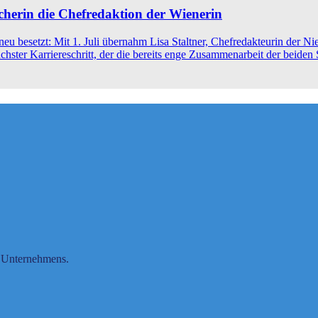
icherin die Chefredaktion der Wienerin
besetzt: Mit 1. Juli übernahm Lisa Staltner, Chefredakteurin der Niede
nächster Karriereschritt, der die bereits enge Zusammenarbeit der beide
s Unternehmens.