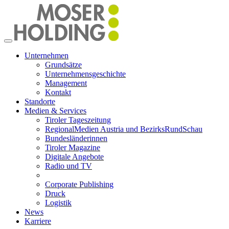
Toggle
navigation
Unternehmen
Grundsätze
Unternehmensgeschichte
Management
Kontakt
Standorte
Medien & Services
Tiroler Tageszeitung
RegionalMedien Austria und BezirksRundSchau
Bundesländerinnen
Tiroler Magazine
Digitale Angebote
Radio und TV
Corporate Publishing
Druck
Logistik
News
Karriere