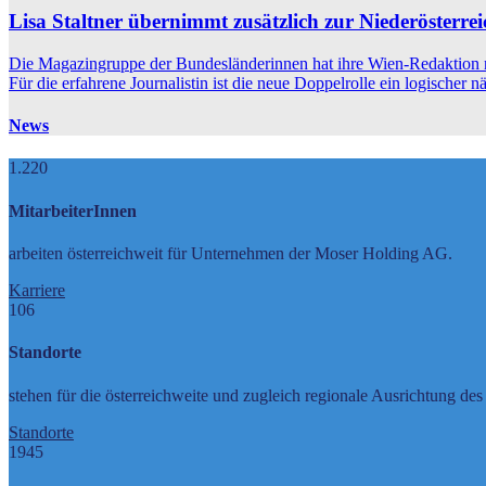
Lisa Staltner übernimmt zusätzlich zur Niederösterre
Die Magazingruppe der Bundesländerinnen hat ihre Wien-Redaktion neu 
Für die erfahrene Journalistin ist die neue Doppelrolle ein logischer 
News
1.220
MitarbeiterInnen
arbeiten österreichweit für Unternehmen der Moser Holding AG.
Karriere
106
Standorte
stehen für die österreichweite und zugleich regionale Ausrichtung de
Standorte
1945