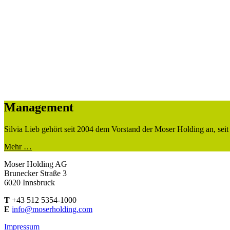
Management
Silvia Lieb gehört seit 2004 dem Vorstand der Moser Holding an, seit
Mehr …
Moser Holding AG
Brunecker Straße 3
6020 Innsbruck
T
+43 512 5354-1000
E
info@moserholding.com
Impressum