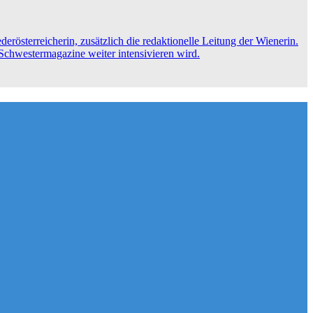
rösterreicherin, zusätzlich die redaktionelle Leitung der Wienerin.
n Schwestermagazine weiter intensivieren wird.