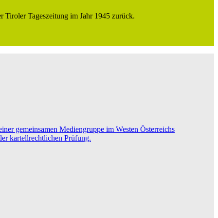
r Tiroler Tageszeitung im Jahr 1945 zurück.
einer gemeinsamen Mediengruppe im Westen Österreichs
r kartellrechtlichen Prüfung.