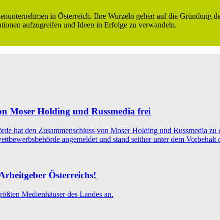
ienunternehmen in Österreich. Ihre Wurzeln gehen auf die Gründung de
ationen aufzugreifen und Ideen in Erfolge zu verwandeln.
n Moser Holding und Russmedia frei
örde hat den Zusammenschluss von Moser Holding und Russmedia zu 
ttbewerbsbehörde angemeldet und stand seither unter dem Vorbehalt de
-Arbeitgeber Österreichs!
größten Medienhäuser des Landes an.