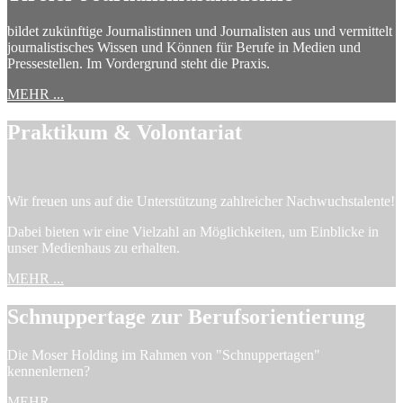
bildet zukünftige Journalistinnen und Journalisten aus und vermittelt
journalistisches Wissen und Können für Berufe in Medien und
Pressestellen. Im Vordergrund steht die Praxis.
MEHR ...
Praktikum & Volontariat
Wir freuen uns auf die Unterstützung zahlreicher Nachwuchstalente!
Dabei bieten wir eine Vielzahl an Möglichkeiten, um Einblicke in
unser Medienhaus zu erhalten.
MEHR ...
Schnuppertage zur Berufsorientierung
Die Moser Holding im Rahmen von "Schnuppertagen"
kennenlernen?
MEHR ...