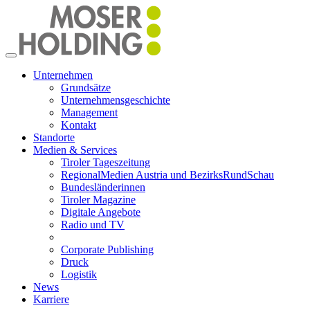
Toggle
navigation
Unternehmen
Grundsätze
Unternehmensgeschichte
Management
Kontakt
Standorte
Medien & Services
Tiroler Tageszeitung
RegionalMedien Austria und BezirksRundSchau
Bundesländerinnen
Tiroler Magazine
Digitale Angebote
Radio und TV
Corporate Publishing
Druck
Logistik
News
Karriere