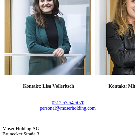
Kontakt: Lisa Volleritsch
Kontakt: Mi
0512 53 54 5070
personal@moserholding.com
Moser Holding AG
Brunecker Straße 3