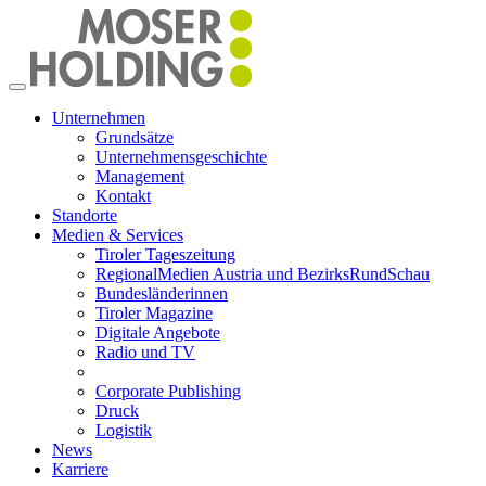
Toggle
navigation
Unternehmen
Grundsätze
Unternehmensgeschichte
Management
Kontakt
Standorte
Medien & Services
Tiroler Tageszeitung
RegionalMedien Austria und BezirksRundSchau
Bundesländerinnen
Tiroler Magazine
Digitale Angebote
Radio und TV
Corporate Publishing
Druck
Logistik
News
Karriere