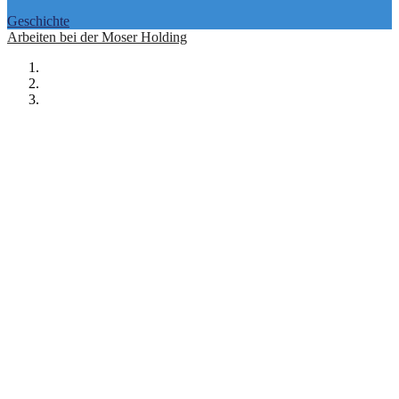
Geschichte
Arbeiten bei der Moser Holding
Unsere
Stärken
sind Unabhängigkeit,
Qualität und regionale Kompetenz.
Unsere
Ausrichtung
bestimmen
Innovation und Offenheit für neue
Entwicklungen.
Unsere
Verantwortung
liegt in der
ausgewogenen und qualitätsvollen
Vermittlung von Inhalten.